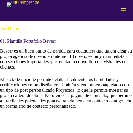
S
a
l
t
a
Ver Demo
r
a
01. Plantilla Portafolio Beverr
l
c
Beverr es un buen punto de partida para cualquiera que quiera crear su
o
propia agencia de diseño en Internet. El diseño es muy minimalista,
n
con secciones importantes que ayudan a convertir a tus visitantes en
t
clientes.
e
n
El pack de inicio te permite detallar fácilmente tus habilidades y
i
certificaciones como diseñador. También viene pre-empaquetado con
d
un tipo de post personalizado Proyectos, lo que le permite mostrar su
o
propia cartera de obras. No olvides la página de Contacto, que permite
a tus clientes potenciales ponerse rápidamente en contacto contigo, con
un formulario de contacto personalizado.